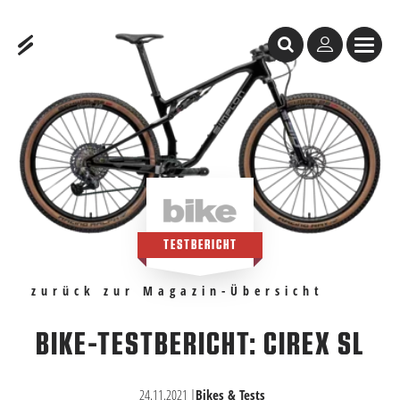
Inhaltstabelle
Bike-Testbericht: Cirex SL
Empfehlungen
TESTBERICHT
zurück zur Magazin-Übersicht
BIKE-TESTBERICHT: CIREX SL
24.11.2021
|
Bikes & Tests