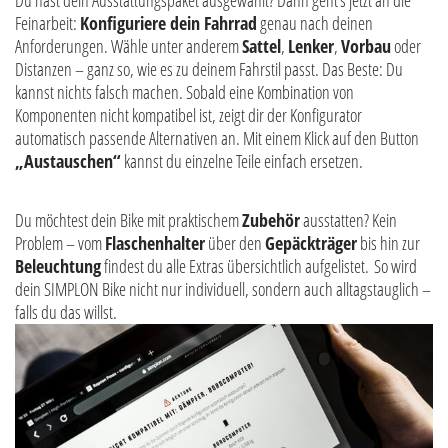
Du hast dein Ausstattungspaket ausgewählt? Dann geht’s jetzt an die
Feinarbeit:
Konfiguriere dein Fahrrad
genau nach deinen
Anforderungen. Wähle unter anderem
Sattel
,
Lenker
,
Vorbau
oder
Distanzen – ganz so, wie es zu deinem Fahrstil passt. Das Beste: Du
kannst nichts falsch machen. Sobald eine Kombination von
Komponenten nicht kompatibel ist, zeigt dir der Konfigurator
automatisch passende Alternativen an. Mit einem Klick auf den Button
„Austauschen“
kannst du einzelne Teile einfach ersetzen.
Du möchtest dein Bike mit praktischem
Zubehör
ausstatten? Kein
Problem – vom
Flaschenhalter
über den
Gepäckträger
bis hin zur
Beleuchtung
findest du alle Extras übersichtlich aufgelistet. So wird
dein SIMPLON Bike nicht nur individuell, sondern auch alltagstauglich –
falls du das willst.