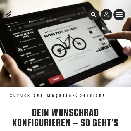
Inhaltstabelle
Dein Wunschrad konfigurieren – so geht’s
Empfehlungen
zurück zur Magazin-Übersicht
DEIN WUNSCHRAD
KONFIGURIEREN – SO GEHT’S