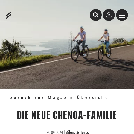
Inhaltstabelle
Die neue CHENOA-Familie
Empfehlungen
zurück zur Magazin-Übersicht
DIE NEUE CHENOA-FAMILIE
30.09.2024
|
Bikes & Tests