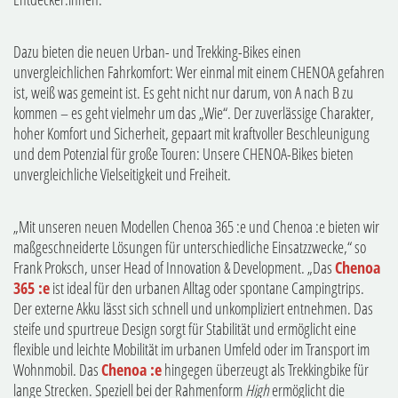
Dazu bieten die neuen Urban- und Trekking-Bikes einen
unvergleichlichen Fahrkomfort: Wer einmal mit einem CHENOA gefahren
ist, weiß was gemeint ist. Es geht nicht nur darum, von A nach B zu
kommen – es geht vielmehr um das „Wie“. Der zuverlässige Charakter,
hoher Komfort und Sicherheit, gepaart mit kraftvoller Beschleunigung
und dem Potenzial für große Touren: Unsere CHENOA-Bikes bieten
unvergleichliche Vielseitigkeit und Freiheit.
„Mit unseren neuen Modellen Chenoa 365 :e und Chenoa :e bieten wir
maßgeschneiderte Lösungen für unterschiedliche Einsatzzwecke,“ so
Frank Proksch, unser Head of Innovation & Development. „Das
Chenoa
365 :e
ist ideal für den urbanen Alltag oder spontane Campingtrips.
Der externe Akku lässt sich schnell und unkompliziert entnehmen. Das
steife und spurtreue Design sorgt für Stabilität und ermöglicht eine
flexible und leichte Mobilität im urbanen Umfeld oder im Transport im
Wohnmobil. Das
Chenoa :e
hingegen überzeugt als Trekkingbike für
lange Strecken. Speziell bei der Rahmenform
High
ermöglicht die