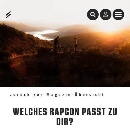
Inhaltstabelle
Welches RAPCON passt zu dir?
Empfehlungen
zurück zur Magazin-Übersicht
WELCHES RAPCON PASST ZU
DIR?