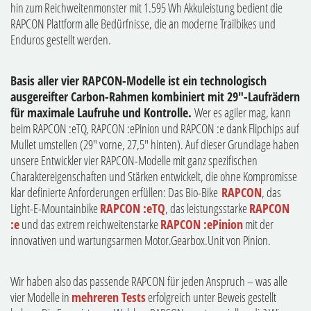
hin zum Reichweitenmonster mit 1.595 Wh Akkuleistung bedient die
RAPCON Plattform alle Bedürfnisse, die an moderne Trailbikes und
Enduros gestellt werden.
Basis aller vier RAPCON-Modelle ist ein technologisch
ausgereifter Carbon-Rahmen kombiniert mit 29"-Laufrädern
für maximale Laufruhe und Kontrolle.
Wer es agiler mag, kann
beim RAPCON :eTQ, RAPCON :ePinion und RAPCON :e dank Flipchips auf
Mullet umstellen (29" vorne, 27,5" hinten). Auf dieser Grundlage haben
unsere Entwickler vier RAPCON-Modelle mit ganz spezifischen
Charaktereigenschaften und Stärken entwickelt, die ohne Kompromisse
klar definierte Anforderungen erfüllen: Das Bio-Bike
RAPCON
, das
Light-E-Mountainbike
RAPCON :eTQ
, das leistungsstarke
RAPCON
:e
und das extrem reichweitenstarke
RAPCON :ePinion
mit der
innovativen und wartungsarmen Motor.Gearbox.Unit von Pinion.
Wir haben also das passende RAPCON für jeden Anspruch – was alle
vier Modelle in
mehreren Tests
erfolgreich unter Beweis gestellt