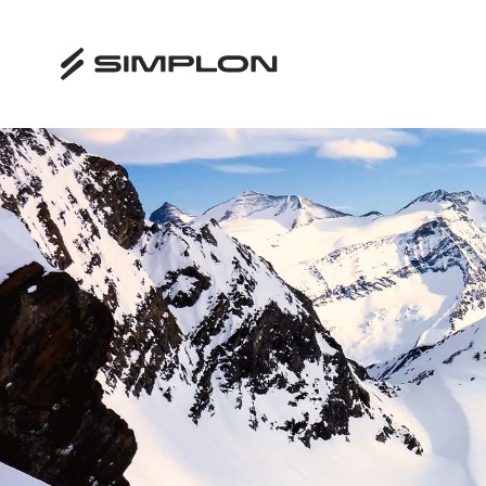
Inhaltstabelle
What we did last weekend: von Wien zum Großglockner
Empfehlungen