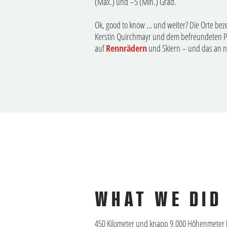
(Max.) und –5 (Min.) Grad.
Ok, good to know … und weiter? Die Orte bez
Kerstin Quirchmayr und dem befreundeten Pä
auf
Rennrädern
und Skiern – und das an
WHAT WE DID
450 Kilometer und knapp 9.000 Höhenmeter l