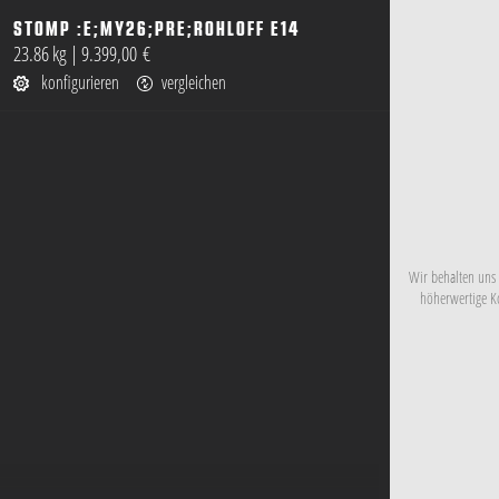
STOMP :E;MY26;PRE;ROHLOFF E14
öffnen
23.86 kg
|
9.399,00 €
konfigurieren
vergleichen
Wir behalten uns 
höherwertige Ko