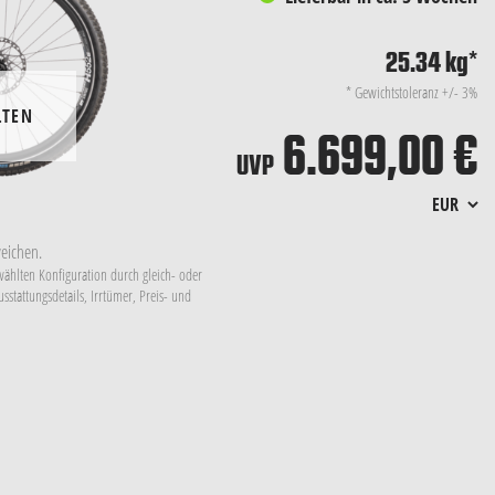
25.34 kg
*
*
Gewichtstoleranz +/- 3%
LTEN
6.699,00 €
UVP
eichen.
ewählten Konfiguration durch gleich- oder
stattungsdetails, Irrtümer, Preis- und