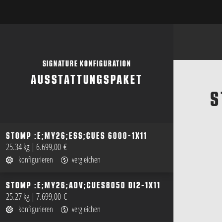
SIGNATURE KONFIGURATION
AUSSTATTUNGSPAKET
S
STOMP :E;MY26;ESS;CUES 6000-1X11
öffnen
25.34 kg
|
6.699,00 €
konfigurieren
vergleichen
STOMP :E;MY26;ADV;CUES8050 DI2-1X11
öffnen
25.27 kg
|
7.699,00 €
konfigurieren
vergleichen