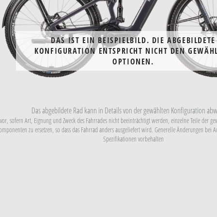
DAS IST EIN BEISPIELBILD. DIE ABGEBILDETE
KONFIGURATION ENTSPRICHT NICHT DEN GEWÄH
OPTIONEN.
Das abgebildete Rad kann in Details von der gewählten Konfiguration abw
vor, sofern Art, Eignung und Zweck des Fahrrades nicht beeinträchtigt werden, einzelne Teile der g
mponenten zu ersetzen, so dass das Fahrrad anders ausgeliefert wird. Generelle Änderungen bei Aus
Spezifikationen vorbehalten