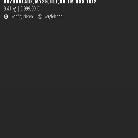
RAZORBLADE;MY26;ULT;X0 TM AXS 1X12
öffnen
9.41 kg
|
5.999,00 €
konfigurieren
vergleichen