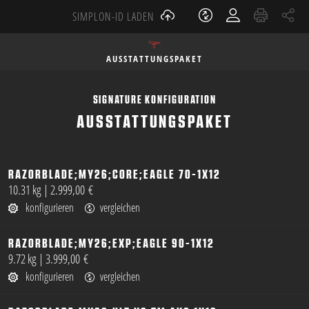
SIMPLON-ID LADEN
AUSSTATTUNGSPAKET
SIGNATURE KONFIGURATION
AUSSTATTUNGSPAKET
RAZORBLADE;MY26;CORE;EAGLE 70-1X12
öffnen
10.31 kg
|
2.999,00 €
konfigurieren
vergleichen
RAZORBLADE;MY26;EXP;EAGLE 90-1X12
öffnen
9.72 kg
|
3.999,00 €
konfigurieren
vergleichen