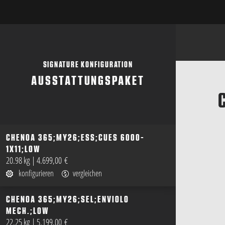
SIGNATURE KONFIGURATION
AUSSTATTUNGSPAKET
CHENOA 365;MY26;ESS;CUES 6000-
1X11;LOW
öffnen
20.98 kg
|
4.699,00 €
konfigurieren
vergleichen
CHENOA 365;MY26;SEL;ENVIOLO
MECH.;LOW
öffnen
22.25 kg
|
5.199,00 €