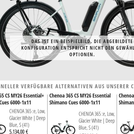
DAS IST EIN BEISPIELBILD. DIE ABGEBILDETE
KONFIGURATION ENTSPRICHT NICHT DEN GEWÄH
OPTIONEN.
Das abgebildete Rad kann in Details von der gewählten Konfiguration abw
HNELLER VERFÜGBARE ALTERNATIVEN AUS UNSERER C
vor, sofern Art, Eignung und Zweck des Fahrrades nicht beeinträchtigt werden, einzelne Teile der g
65 CS MY26 Essential+
Chenoa 365 CS MY26 Essential
Chenoa
mponenten zu ersetzen, so dass das Fahrrad anders ausgeliefert wird. Generelle Änderungen bei Aus
Cues 6000-1x11
Shimano Cues 6000-1x11
Shiman
Spezifikationen vorbehalten
CHENOA 365 :e, Low,
CHENOA 365 :e, Low,
Glacier White | Deep
Glacier White | Deep
Blue, S (41)
Blue, S (41)
5.134,00 €