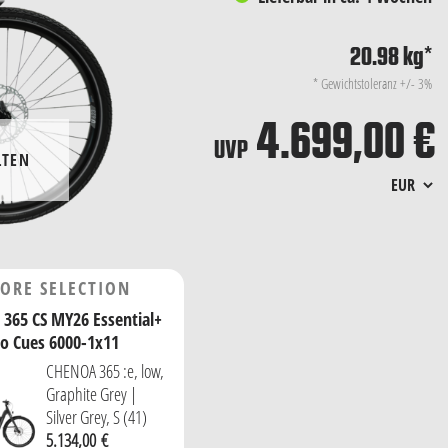
20.98 kg
*
*
Gewichtstoleranz +/- 3%
4.699,00 €
UVP
LTEN
eichen.
ORE SELECTION
ewählten Konfiguration durch gleich- oder
 365 CS MY26 Essential+
stattungsdetails, Irrtümer, Preis- und
o Cues 6000-1x11
CHENOA 365 :e, low,
Graphite Grey |
Silver Grey, S (41)
5.134,00 €