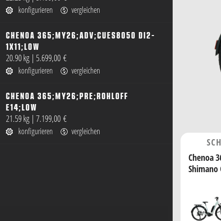
konfigurieren
vergleichen
CHENOA 365;MY26;ADV;CUES8050 DI2-
1X11;LOW
öffnen
20.90 kg
|
5.699,00 €
konfigurieren
vergleichen
CHENOA 365;MY26;PRE;ROHLOFF
E14;LOW
öffnen
21.59 kg
|
7.199,00 €
konfigurieren
vergleichen
SC
Wir behalten uns 
Chenoa 3
höherwertige Ko
Shimano 