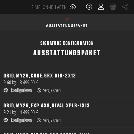
SIMPLON-ID LADEN
AUSSTATTUNGSPAKET
SIGNATURE KONFIGURATION
AUSSTATTUNGSPAKET
GRID;MY26;CORE;GRX 610-2X12
öffnen
9.60 kg
|
3.499,00 €
konfigurieren
vergleichen
GRID;MY26;EXP AXS;RIVAL XPLR-1X13
öffnen
9.21 kg
|
4.499,00 €
konfigurieren
vergleichen