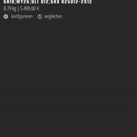
GRID;MY26;ULT DI2;GRX 825DI2-2X12
öffnen
8.79 kg
|
5.499,00 €
konfigurieren
vergleichen