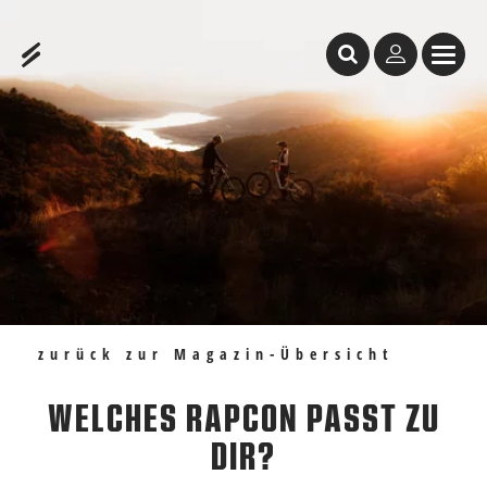
Inhaltstabelle
Welches RAPCON passt zu dir?
Empfehlungen
zurück zur Magazin-Übersicht
WELCHES RAPCON PASST ZU
DIR?