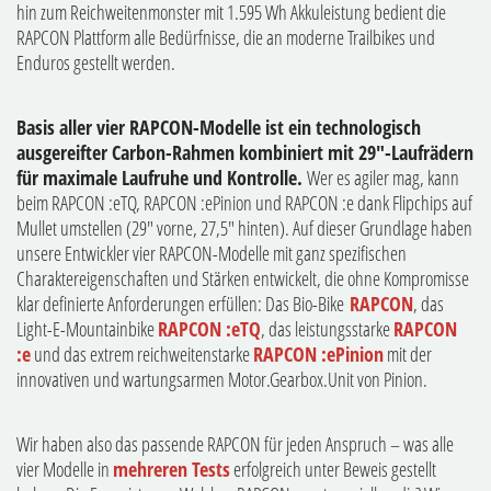
hin zum Reichweitenmonster mit 1.595 Wh Akkuleistung bedient die
RAPCON Plattform alle Bedürfnisse, die an moderne Trailbikes und
Enduros gestellt werden.
Basis aller vier RAPCON-Modelle ist ein technologisch
ausgereifter Carbon-Rahmen kombiniert mit 29"-Laufrädern
für maximale Laufruhe und Kontrolle.
Wer es agiler mag, kann
beim RAPCON :eTQ, RAPCON :ePinion und RAPCON :e dank Flipchips auf
Mullet umstellen (29" vorne, 27,5" hinten). Auf dieser Grundlage haben
unsere Entwickler vier RAPCON-Modelle mit ganz spezifischen
Charaktereigenschaften und Stärken entwickelt, die ohne Kompromisse
klar definierte Anforderungen erfüllen: Das Bio-Bike
RAPCON
, das
Light-E-Mountainbike
RAPCON :eTQ
, das leistungsstarke
RAPCON
:e
und das extrem reichweitenstarke
RAPCON :ePinion
mit der
innovativen und wartungsarmen Motor.Gearbox.Unit von Pinion.
Wir haben also das passende RAPCON für jeden Anspruch – was alle
vier Modelle in
mehreren Tests
erfolgreich unter Beweis gestellt