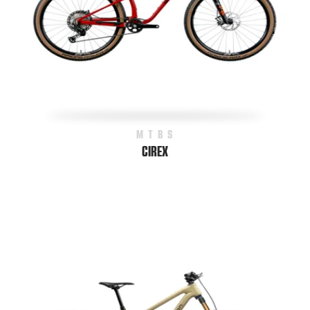
MTBS
CIREX