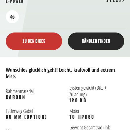
4 von 6
E-POWER
ZU DEN BIKES
HÄNDLER FINDEN
Wunschlos glücklich geht! Leicht, kraftvoll und extrem
leise.
Systemgewicht (Bike +
Rahmenmaterial
Zuladung)
CARBON
120 KG
Federweg Gabel
Motor
80 MM (OPTION)
TQ-HPR60
Gewicht Gesamtrad (inkl.