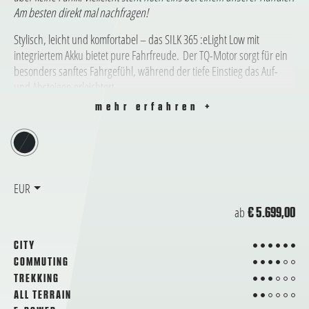
Am besten direkt mal nachfragen!
Stylisch, leicht und komfortabel – das SILK 365 :eLight Low mit
integriertem Akku bietet pure Fahrfreude. Der TQ-Motor sorgt für ein
besonders sanftes Fahrgefühl, während der tiefe Einstieg das Auf-
und Absteigen erleichtert.
mehr erfahren +
EUR
ab
€ 5.699,00
6 von 6
CITY
4 von 6
COMMUTING
3 von 6
TREKKING
2 von 6
ALL TERRAIN