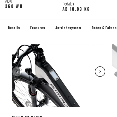
Akku
Pedale)
360 WH
AB 18,83 KG
Details
Features
Antriebssystem
Daten & Fakten
LE
TQ-
Un