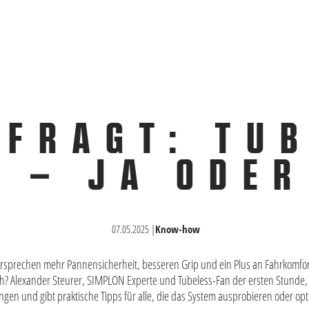
FRAGT: TU
N – JA ODER
07.05.2025
|
Know-how
ersprechen mehr Pannensicherheit, besseren Grip und ein Plus an Fahrkomfort
ch? Alexander Steurer, SIMPLON Experte und Tubeless-Fan der ersten Stunde, er
gen und gibt praktische Tipps für alle, die das System ausprobieren oder opt