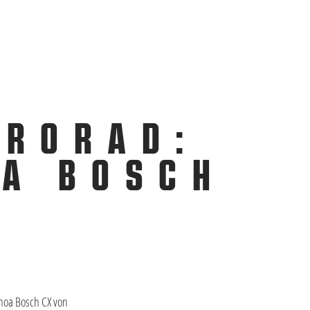
TRORAD:
OA BOSCH
enoa Bosch CX von