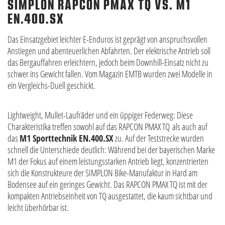
SIMPLON RAPCON PMAX TQ VS. M1
EN.400.SX
Das Einsatzgebiet leichter E-Enduros ist geprägt von anspruchsvollen
Anstiegen und abenteuerlichen Abfahrten. Der elektrische Antrieb soll
das Bergauffahren erleichtern, jedoch beim Downhill-Einsatz nicht zu
schwer ins Gewicht fallen. Vom Magazin EMTB wurden zwei Modelle in
ein Vergleichs-Duell geschickt.
Lightweight, Mullet-Laufräder und ein üppiger Federweg: Diese
Charakteristika treffen sowohl auf das RAPCON PMAX TQ als auch auf
das
M1 Sporttechnik EN.400.SX
zu. Auf der Teststrecke wurden
schnell die Unterschiede deutlich: Während bei der bayerischen Marke
M1 der Fokus auf einem leistungsstarken Antrieb liegt, konzentrierten
sich die Konstrukteure der SIMPLON Bike-Manufaktur in Hard am
Bodensee auf ein geringes Gewicht. Das RAPCON PMAX TQ ist mit der
kompakten Antriebseinheit von TQ ausgestattet, die kaum sichtbar und
leicht überhörbar ist.