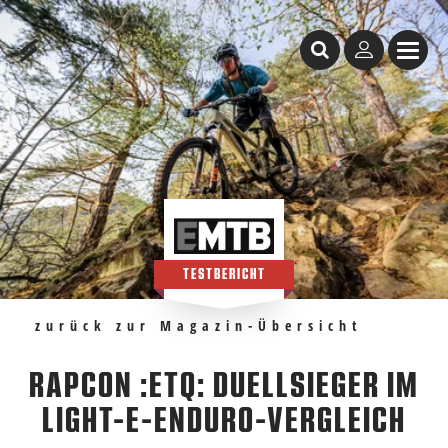
Inhaltstabelle
RAPCON :eTQ: Duellsieger im Light-E-Enduro-Vergleich
Empfehlungen
TESTBERICHT
zurück zur Magazin-Übersicht
RAPCON :ETQ: DUELLSIEGER IM
LIGHT-E-ENDURO-VERGLEICH