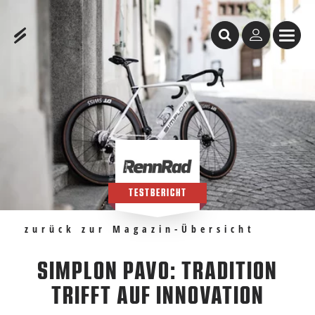
Inhaltstabelle
SIMPLON PAVO: Tradition trifft auf Innovation
Empfehlungen
TESTBERICHT
zurück zur Magazin-Übersicht
SIMPLON PAVO: TRADITION
TRIFFT AUF INNOVATION