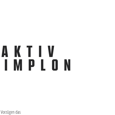
“AKTIV
SIMPLON
en Vorzügen das