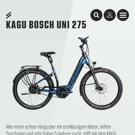
Inhaltstabelle
Kagu Bosch Uni 275
Kagu Bosch Uni 275
Ein Bike für alle Fälle
features
Geometrie
Produktinformationen
Simplon HändlerSuche
Diese Bikes könnten dir ebenfalls gefallen
KAGU BOSCH UNI 275
Wer einen echten Hingucker mit erstklassigem Motor, tiefem
Durchstieg und sehr hoher Zuladung sucht, trifft mit dem KAGU