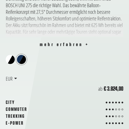
BOSCH UNI 275 die richtige Wahl. Das bewährte Balloon-
Reifenkonzept mit 27,5" Durchmesser ermöglicht noch bessere
Rolleigenschaften, höheren Sitzkomfort und optimierte Reifentraktion.
Der Akku sitzt formschön im Rahmen und bietet mit 625 Wh bereits viel
Kapazität. Für sehr lange oder mehrtägige Touren steht optional sogar
noch ein zweiter Akku mit weiteren 500 Wh zur Auswahl.
mehr erfahren +
EUR
ab
€ 3.824,00
6 von 6
CITY
3 von 6
COMMUTER
3 von 6
TREKKING
6 von 6
E-POWER