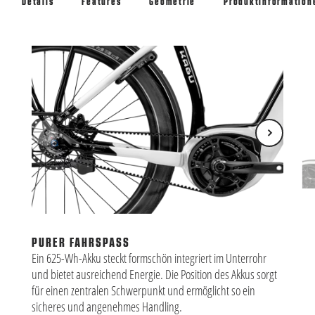
Details
Features
Geometrie
Produktinformation
UN
Das
Dur
PURER FAHRSPASS
Ein 625-Wh-Akku steckt formschön integriert im Unterrohr
und bietet ausreichend Energie. Die Position des Akkus sorgt
für einen zentralen Schwerpunkt und ermöglicht so ein
sicheres und angenehmes Handling.