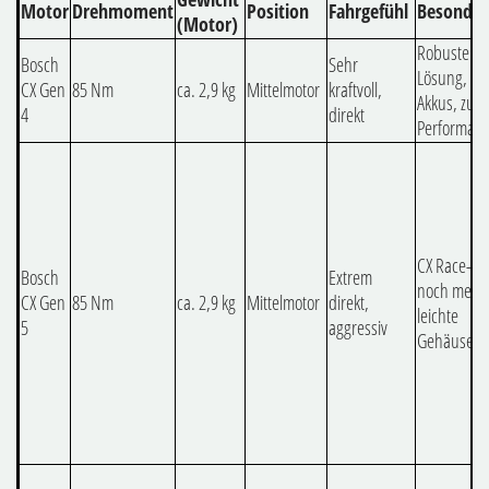
Motor
Drehmoment
Position
Fahrgefühl
Besonder
(Motor)
Robuste Al
Bosch
Sehr
Lösung, 6
CX Gen
85 Nm
ca. 2,9 kg
Mittelmotor
kraftvoll,
Akkus, zuve
4
direkt
Performan
CX Race-Mo
Bosch
Extrem
noch mehr
CX Gen
85 Nm
ca. 2,9 kg
Mittelmotor
direkt,
leichte
5
aggressiv
Gehäusemod