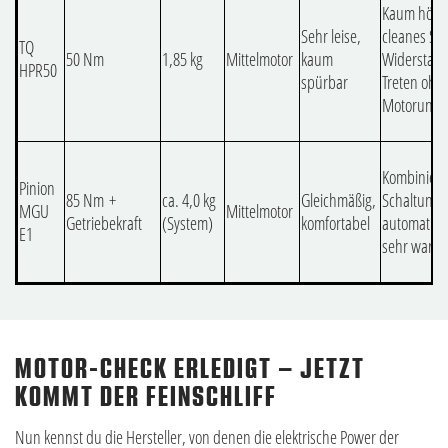
Kaum hörb
Sehr leise,
cleanes Se
TQ
50 Nm
1,85 kg
Mittelmotor
kaum
Widerstan
HPR50
spürbar
Treten ohn
Motorunter
Kombiniert
Pinion
85 Nm +
ca. 4,0 kg
Gleichmäßig,
Schaltung,
MGU
Mittelmotor
Getriebekraft
(System)
komfortabel
automatisc
E1
sehr wart
MOTOR-CHECK ERLEDIGT – JETZT
KOMMT DER FEINSCHLIFF
Nun kennst du die Hersteller, von denen die elektrische Power der