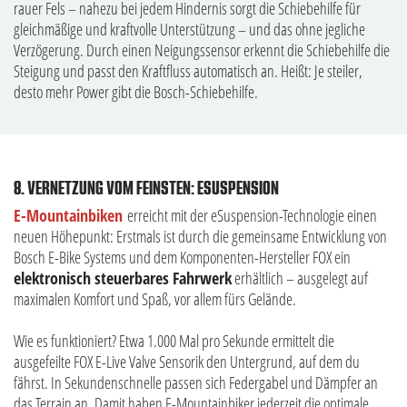
rauer Fels – nahezu bei jedem Hindernis sorgt die Schiebehilfe für
gleichmäßige und kraftvolle Unterstützung – und das ohne jegliche
Verzögerung. Durch einen Neigungssensor erkennt die Schiebehilfe die
Steigung und passt den Kraftfluss automatisch an. Heißt: Je steiler,
desto mehr Power gibt die Bosch-Schiebehilfe.
8. VERNETZUNG VOM FEINSTEN: ESUSPENSION
E-Mountainbiken
erreicht mit der eSuspension-Technologie einen
neuen Höhepunkt: Erstmals ist durch die gemeinsame Entwicklung von
Bosch E-Bike Systems und dem Komponenten-Hersteller FOX ein
elektronisch steuerbares Fahrwerk
erhältlich – ausgelegt auf
maximalen Komfort und Spaß, vor allem fürs Gelände.
Wie es funktioniert? Etwa 1.000 Mal pro Sekunde ermittelt die
ausgefeilte FOX E-Live Valve Sensorik den Untergrund, auf dem du
fährst. In Sekundenschnelle passen sich Federgabel und Dämpfer an
das Terrain an. Damit haben E-Mountainbiker jederzeit die optimale