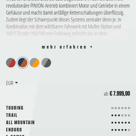
revolutionäre PINION-Antrieb kombiniert Motor und Getriebe in einem
Gehäuse und macht damit anfällige Kettenschaltungen überflüssig.
Zudem liegt der Schwerpunkt dieses Systems zentraler denn je. In
Kombination mit dem wählbaren Fahrwerk mit Mullet-Option und
160/170 oder 160/160 mm Federweg mündet das in einer
unschlagbaren Fahrperformance. Die flexible Akku-Range mit bis zu
1595 Wh lässt das Bike zum ausdauernden Gipfelstürmer mutieren.
mehr erfahren +
EUR
ab
€ 7.999,00
von 6
TOURING
3 von 6
TRAIL
6 von 6
ALL MOUNTAIN
5 von 6
ENDURO