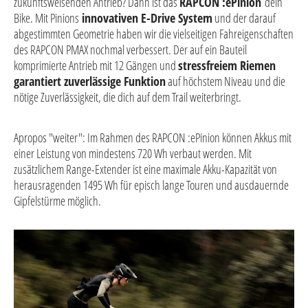
zukunftsweisenden Antrieb? Dann ist das
RAPCON :ePinion
dein
Bike. Mit Pinions
innovativen E-Drive System
und der darauf
abgestimmten Geometrie haben wir die vielseitigen Fahreigenschaften
des RAPCON PMAX nochmal verbessert. Der auf ein Bauteil
komprimierte Antrieb mit 12 Gängen und
stressfreiem Riemen
garantiert zuverlässige Funktion
auf höchstem Niveau und die
nötige Zuverlässigkeit, die dich auf dem Trail weiterbringt.
Apropos "weiter": Im Rahmen des RAPCON :ePinion können Akkus mit
einer Leistung von mindestens 720 Wh verbaut werden. Mit
zusätzlichem Range-Extender ist eine maximale Akku-Kapazität von
herausragenden 1495 Wh für episch lange Touren und ausdauernde
Gipfelstürme möglich.