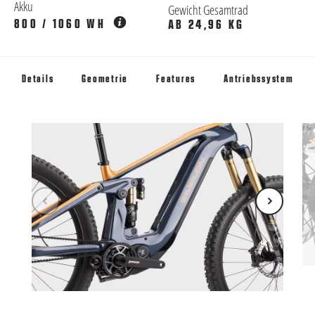
Akku
Gewicht Gesamtrad
800 / 1060 WH
AB 24,96 KG
Details
Geometrie
Features
Antriebssystem
WE
Ri