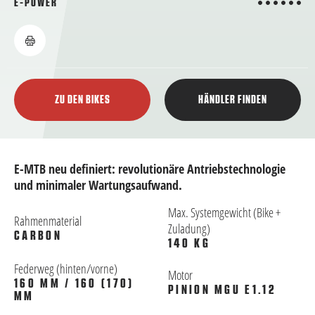
6 von 6
E-POWER
ZU DEN BIKES
HÄNDLER FINDEN
E-MTB neu definiert: revolutionäre Antriebstechnologie
und minimaler Wartungsaufwand.
Max. Systemgewicht (Bike +
Rahmenmaterial
Zuladung)
CARBON
140 KG
Federweg (hinten/vorne)
Motor
160 MM / 160 (170)
PINION MGU E1.12
MM