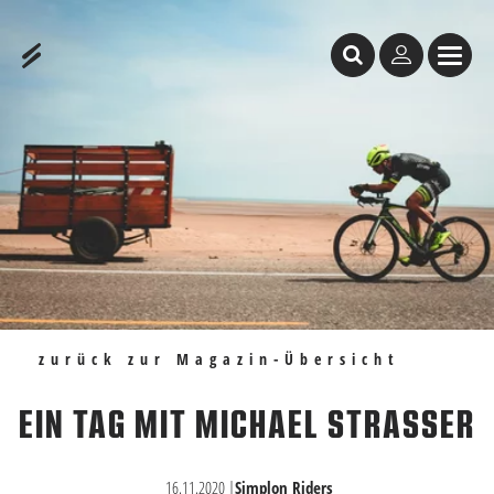
Inhaltstabelle
Ein Tag mit Michael Strasser
Ein Tag mit Michi Strasser
Empfehlungen
zurück zur Magazin-Übersicht
EIN TAG MIT MICHAEL STRASSER
16.11.2020
|
Simplon Riders