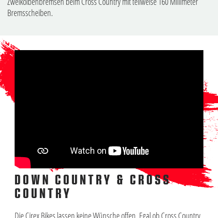
Zweikolbenbremsen beim Cross Country mit teilweise 160 Millimeter
Bremsscheiben.
DOWN COUNTRY & CROSS
COUNTRY
Die Cirex Bikes lassen keine Wünsche offen. Egal ob Cross Country